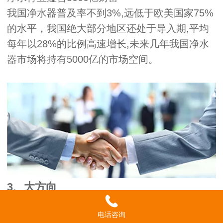
我国净水器普及率不到3%,远低于欧美国家75%
的水平，我国绝大部分地区还处于导入期,平均
每年以28%的比例高速增长,未来几年我国净水
器市场将持有5000亿的市场空间。
3、大方向
政府扶持及高度重视
电话咨询
李克强总理强调:6000万人喝上干净水是硬承诺,